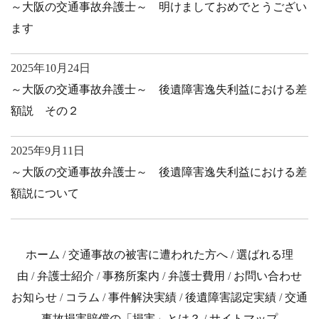
～大阪の交通事故弁護士～ 明けましておめでとうござい
ます
2025年10月24日
～大阪の交通事故弁護士～ 後遺障害逸失利益における差
額説 その２
2025年9月11日
～大阪の交通事故弁護士～ 後遺障害逸失利益における差
額説について
ホーム
/
交通事故の被害に遭われた方へ
/
選ばれる理
由
/
弁護士紹介
/
事務所案内
/
弁護士費用
/
お問い合わせ
お知らせ
/
コラム
/
事件解決実績
/
後遺障害認定実績
/
交通
事故損害賠償の「損害」とは？
/
サイトマップ