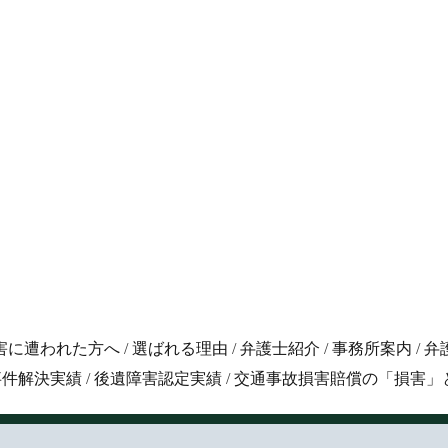
害に遭われた方へ
/
選ばれる理由
/
弁護士紹介
/
事務所案内
/
弁
事件解決実績
/
後遺障害認定実績
/
交通事故損害賠償の「損害」