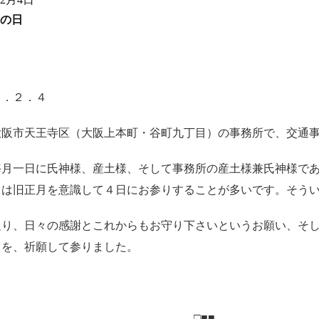
の日
９．２．４
大阪市天王寺区（大阪上本町・谷町九丁目）の事務所で、交通
毎月一日に氏神様、産土様、そして事務所の産土様兼氏神様で
ては旧正月を意識して４日にお参りすることが多いです。そう
通り、日々の感謝とこれからもお守り下さいというお願い、そ
とを、祈願して参りました。
――――――――――――――――――□■■