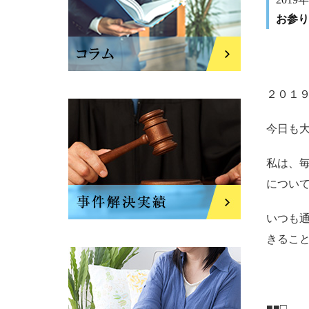
お参り
２０１
今日も
私は、
につい
いつも
きるこ
■■□―