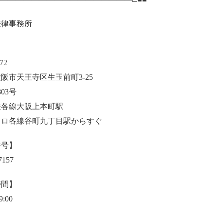
法律事務所
】
72
阪市天王寺区生玉前町3-25
803号
鉄各線大阪上本町駅
トロ各線谷町九丁目駅からすぐ
番号】
7157
時間】
9:00