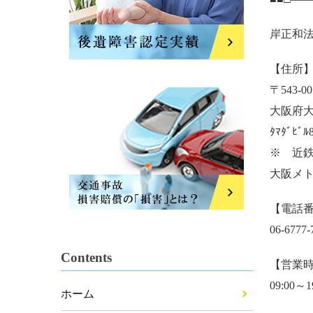
岸正和
【住所
〒543-00
大阪府大
ﾀﾏﾀﾞﾋﾞﾙ
※ 近
大阪メ
【電話
06-6777-
Contents
【営業
09:00～1
ホーム