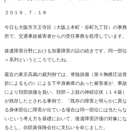
２０１９．７．１８
今日も大阪市天王寺区（大阪上本町・谷町九丁目）の事務
所で、交通事故被害者からの受任事務を処理しています。
後遺障害分野における加重障害の話の続きです。同一部位
＝系列というところでしたね。
最近の東京高裁の裁判例では、脊髄損傷（第９胸椎圧迫骨
折によるもの）による下半身麻痺のあった被害者が、事故
により頚部損傷を負い、頚部～上肢の神経症状（１４級）
が残存したとされる事例で、「既存の障害と明らかに異な
る身体部位に障害が出ている場合は同一部位には当たらな
いという考え方を基礎において、後遺障害評価の対象にな
るとし、自賠責保険会社に支払いを命じました。