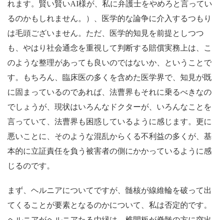
れます。賢い賢い
AI
様が、私に弁護士をやめろと言ってい
るのかもしれません。）、医学的な論争に介入するつもり
は毛頭ございません。ただ、医学的知見を前提としつつ
も、やはり社会通念を重視して判断する賠償実務上は、こ
のような整理があっても良いのではないか、ということで
す。もちろん、臨床医の多くを含めた医学界で、知見が既
に固まっているのであれば、法曹界もそれに乗るべきなの
でしょうが、現状はいろんなドクターが、いろんなことを
言っていて、法曹界も困惑しているように感じます。更に
悪いことに、そのような混乱からくる不利益の多くが、基
本的に立証責任を負う被害者の側にかかっているように感
じるのです。
まず、ヘルニアについてですが、髄核が線維輪を破って出
てくることが要素となるのかについて、私は否定的です。
ヘルニアがヘルニアたる由縁は、椎間板が脊髄の方に突出