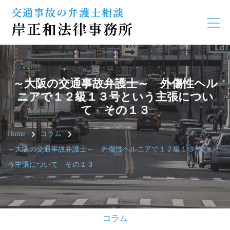
～大阪の交通事故弁護士～ 外傷性ヘル
ニアで１２級１３号という主張につい
て その１３
Home
コラム
～大阪の交通事故弁護士～ 外傷性ヘルニアで１２級１３号とい
う主張について その１３
コラム