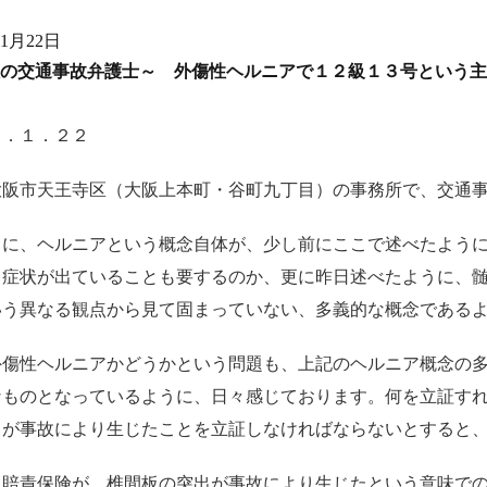
年1月22日
の交通事故弁護士～ 外傷性ヘルニアで１２級１３号という主
０．１．２２
大阪市天王寺区（大阪上本町・谷町九丁目）の事務所で、交通
うに、ヘルニアという概念自体が、少し前にここで述べたよう
て症状が出ていることも要するのか、更に昨日述べたように、
いう異なる観点から見て固まっていない、多義的な概念である
外傷性ヘルニアかどうかという問題も、上記のヘルニア概念の
なものとなっているように、日々感じております。何を立証す
出が事故により生じたことを立証しなければならないとすると
自賠責保険が、椎間板の突出が事故により生じたという意味で