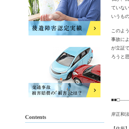
ていな
いうも
このよ
事故に
が立証
ろうと
■■□―
岸正和
Contents
【住所