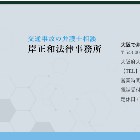
大阪で
〒543-00
大阪府大
【TEL】0
営業時間 /
電話受付時間
定休日 /