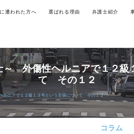
に遭われた方へ
選ばれる理由
弁護士紹介
士～ 外傷性ヘルニアで１２級
て その１２
ヘルニアで１２級１３号という主張について その１２
コラム