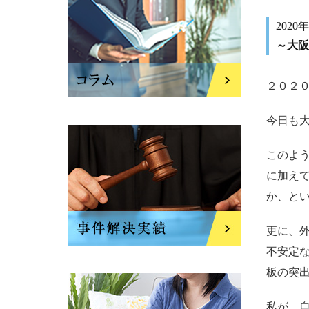
2020
～大阪
２０２
今日も
このよ
に加え
か、と
更に、
不安定
板の突
私が、