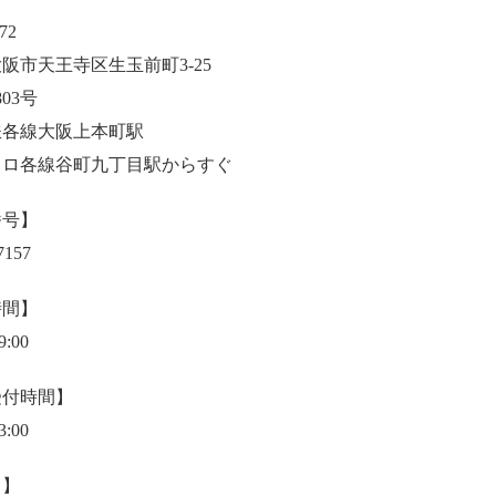
72
阪市天王寺区生玉前町3-25
803号
鉄各線大阪上本町駅
トロ各線谷町九丁目駅からすぐ
番号】
7157
時間】
9:00
受付時間】
3:00
日】