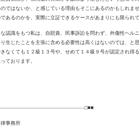
いのではないか、と感じている理由もそこにあるのかもしれま
のであるのかを、実際に立証できるケースがあまりにも限られ
うな認識をもつ私は、自賠責、民事訴訟を問わず、外傷性ヘル
より生じたことを主張に含める必要性は高くはないのでは、と
できなくても１２級１３号や、せめて１４級９号が認定され得
思っております。
――――――――――――――――――□■■
法律事務所
】